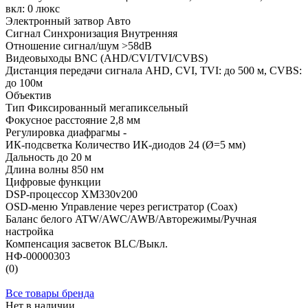
вкл: 0 люкс
Электронный затвор Авто
Сигнал Синхронизация Внутренняя
Отношение сигнал/шум >58dB
Видеовыходы BNC (AHD/CVI/TVI/CVBS)
Дистанция передачи сигнала AHD, CVI, TVI: до 500 м, CVBS:
до 100м
Объектив
Тип Фиксированный мегапиксельный
Фокусное расстояние 2,8 мм
Регулировка диафрагмы -
ИК-подсветка Количество ИК-диодов 24 (Ø=5 мм)
Дальность до 20 м
Длина волны 850 нм
Цифровые функции
DSP-процессор XM330v200
OSD-меню Управление через регистратор (Coax)
Баланс белого ATW/AWC/AWB/Авторежимы/Ручная
настройка
Компенсация засветок BLC/Выкл.
НФ-00000303
(0)
Все товары бренда
Нет в наличии